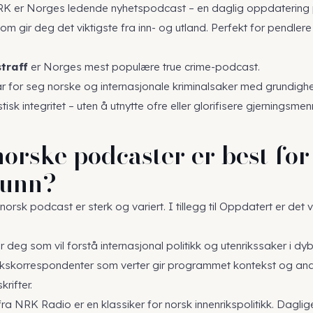
K er Norges ledende nyhetspodcast – en daglig oppdatering
om gir deg det viktigste fra inn- og utland. Perfekt for pendler
straff
er Norges mest populære true crime-podcast.
 for seg norske og internasjonale kriminalsaker med grundighe
tisk integritet – uten å utnytte ofre eller glorifisere gjerningsmen
norske podcaster er best for
funn?
orsk podcast er sterk og variert. I tillegg til Oppdatert er det 
 deg som vil forstå internasjonal politikk og utenrikssaker i dy
ikskorrespondenter som verter gir programmet kontekst og an
rifter.
ra NRK Radio er en klassiker for norsk innenrikspolitikk. Daglig