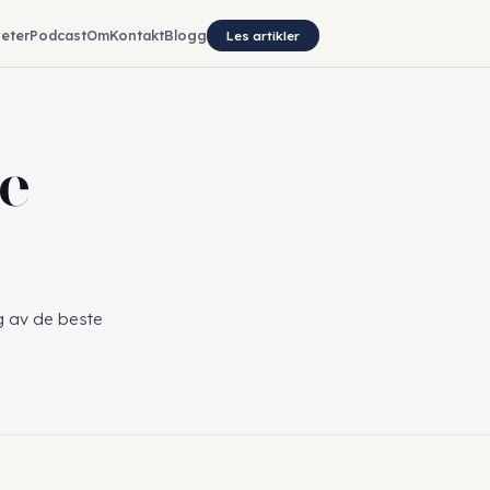
eter
Podcast
Om
Kontakt
Blogg
Les artikler
ke
g av de beste