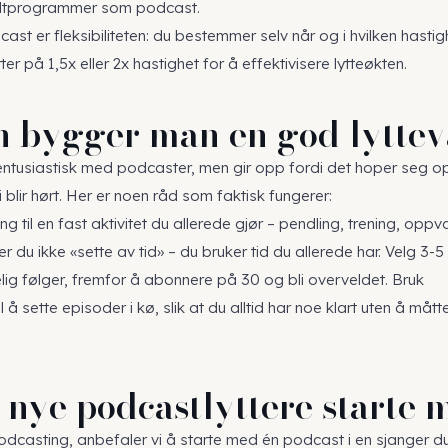
ltprogrammer som podcast.
st er fleksibiliteten: du bestemmer selv når og i hvilken hastig
ter på 1,5x eller 2x hastighet for å effektivisere lytteøkten.
 bygger man en god lytte
tusiastisk med podcaster, men gir opp fordi det hoper seg o
blir hørt. Her er noen råd som faktisk fungerer:
ng til en fast aktivitet du allerede gjør – pendling, trening, oppv
ger du ikke «sette av tid» – du bruker tid du allerede har. Velg 3-5
lig følger, fremfor å abonnere på 30 og bli overveldet. Bruk
l å sette episoder i kø, slik at du alltid har noe klart uten å mått
 nye podcastlyttere starte 
odcasting, anbefaler vi å starte med én podcast i en sjanger d