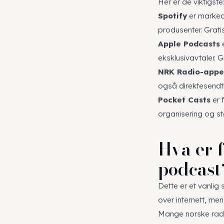
Her er de viktigste
Spotify
er markeds
produsenter. Grati
Apple Podcasts
e
eksklusivavtaler. G
NRK Radio-appe
også direktesendt 
Pocket Casts
er 
organisering og stø
Hva er f
podcast
Dette er et vanlig
over internett, men
Mange norske radi