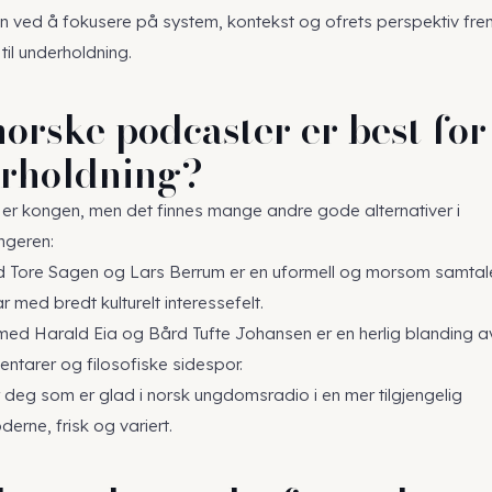
n ved å fokusere på system, kontekst og ofrets perspektiv fre
 til underholdning.
norske podcaster er best fo
rholdning?
er kongen, men det finnes mange andre gode alternativer i
ngeren:
 Tore Sagen og Lars Berrum er en uformell og morsom samtal
 med bredt kulturelt interessefelt.
ed Harald Eia og Bård Tufte Johansen er en herlig blanding a
ntarer og filosofiske sidespor.
 deg som er glad i norsk ungdomsradio i en mer tilgjengelig
rne, frisk og variert.