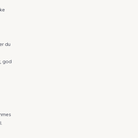
ske
er du
r, god
rømmes
l.