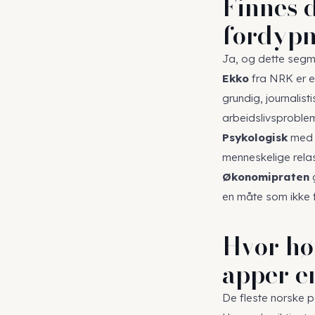
Finnes 
fordypn
Ja, og dette segme
Ekko
fra NRK er e
grundig, journalisti
arbeidslivsproblemat
Psykologisk
med P
menneskelige relas
Økonomipraten
g
en måte som ikke f
Hvor hø
apper e
De fleste norske p