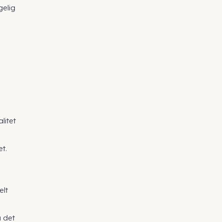
gelig
,
litet
t.
elt
a det