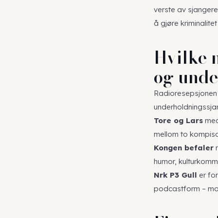
verste av sjangere
å gjøre kriminalitet
Hvilke 
og unde
Radioresepsjonen 
underholdningssja
Tore og Lars
med
mellom to kompisar
Kongen befaler
m
humor, kulturkomme
Nrk P3 Gull
er for
podcastform – mode