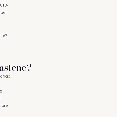
2010-
apet
anger,
castene?
dtrac
g,
d
tarer