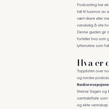
Podcasting har eks
tall til tusenvis 
vært rikere eller m
vanskelig å vite h
Denne guiden gir 
forteller hva som 
lytterrutine som fak
Hva er 
Topplisten over no
og norske podcas
Radioresepsjon
Steinar Sagen og B
samtaleflate som t
og ekte vennskap 