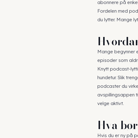
abonnere på enke
Fordelen med podca
du lytter. Mange lyt
Hvordan
Mange begynner en
episoder som aldri 
Knytt podcast-lytti
hundetur. Slik tren
podcaster du virke
avspillingsappen ti
velge aktivt.
Hva bør
Hvis du er ny på p