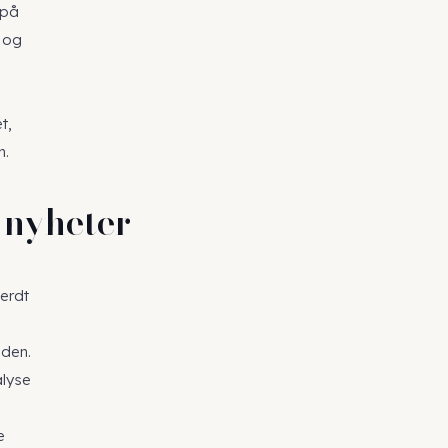
 på
e og
t,
n.
 nyheter
verdt
bden.
alyse
e