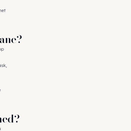
het
vane?
pp
ask,
e
med?
u