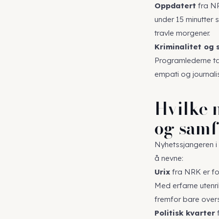
Oppdatert
fra NR
under 15 minutter s
travle morgener.
Kriminalitet og 
Programlederne tar
empati og journalis
Hvilke 
og sam
Nyhetssjangeren i n
å nevne:
Urix
fra NRK er for
Med erfarne utenr
fremfor bare oversk
Politisk kvarter
f