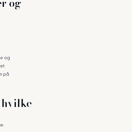
er og
n
se og
et.
en på
 hvilke
e.