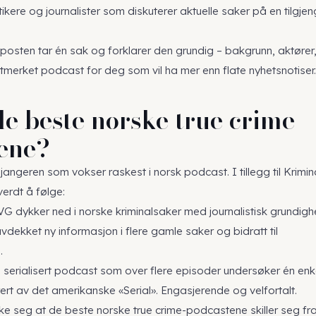
kere og journalister som diskuterer aktuelle saker på en tilgjen
posten tar én sak og forklarer den grundig – bakgrunn, aktører
tmerket podcast for deg som vil ha mer enn flate nyhetsnotiser.
de beste norske true crime-
ene?
jangeren som vokser raskest i norsk podcast. I tillegg til Krimina
verdt å følge:
VG dykker ned i norske kriminalsaker med journalistisk grundighe
dekket ny informasjon i flere gamle saker og bidratt til
.
 serialisert podcast som over flere episoder undersøker én enk
rert av det amerikanske «Serial». Engasjerende og velfortalt.
ke seg at de beste norske true crime-podcastene skiller seg fr