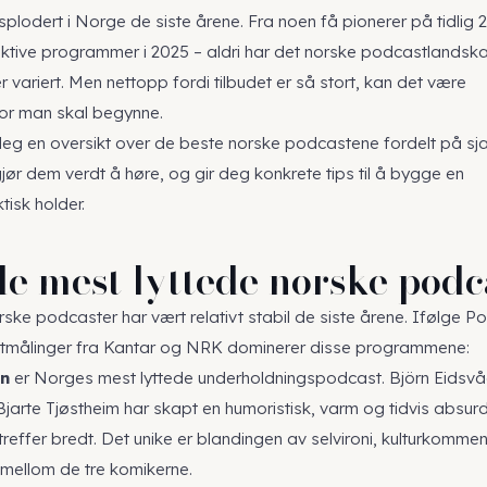
plodert i Norge de siste årene. Fra noen få pionerer på tidlig 
av aktive programmer i 2025 – aldri har det norske podcastlandsk
er variert. Men nettopp fordi tilbudet er så stort, kan det være
vor man skal begynne.
deg en oversikt over de beste norske podcastene fordelt på sj
gjør dem verdt å høre, og gir deg konkrete tips til å bygge en
tisk holder.
de mest lyttede norske pod
rske podcaster har vært relativt stabil de siste årene. Ifølge
Po
tmålinger fra Kantar og NRK dominerer disse programmene:
en
er Norges mest lyttede underholdningspodcast. Björn Eidsvå
jarte Tjøstheim har skapt en humoristisk, varm og tidvis absur
reffer bredt. Det unike er blandingen av selvironi, kulturkommen
mellom de tre komikerne.