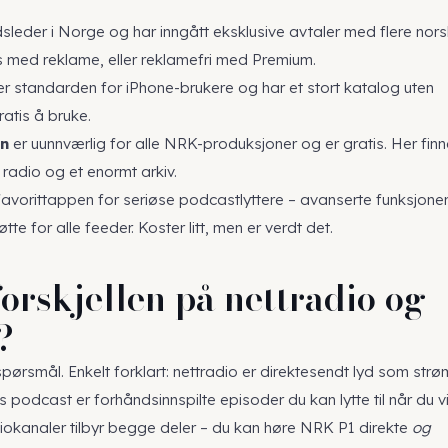
:
leder i Norge og har inngått eksklusive avtaler med flere nor
s med reklame, eller reklamefri med Premium.
r standarden for iPhone-brukere og har et stort katalog uten
ratis å bruke.
n
er uunnværlig for alle NRK-produksjoner og er gratis. Her finn
radio og et enormt arkiv.
favorittappen for seriøse podcastlyttere – avanserte funksjone
tte for alle feeder. Koster litt, men er verdt det.
orskjellen på nettradio og
?
 spørsmål. Enkelt forklart: nettradio er direktesendt lyd som st
s podcast er forhåndsinnspilte episoder du kan lytte til når du vi
okanaler tilbyr begge deler – du kan høre NRK P1 direkte
og