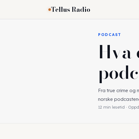
Tellus Radio
PODCAST
Hva 
podc
Fra true crime og 
norske podcastene
12 min lesetid · Opp