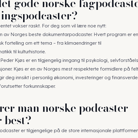
det gode norske fagpodcast
ingspodcaster?
ntet vokser raskt. For deg som vil lære noe nytt:
n av Norges beste dokumentarpodcaster. Hvert program er e
sk fortelling om ett tema – fra klimaendringer til
ikk til kulturhistorie.
eder Kjøs er en tilgjengelig inngang til psykologi, selvforståel
joner. Kjøs er en av Norges mest respekterte formidlere på felt
ir deg innsikt i personlig økonomi, investeringer og finansverd
orutsetter forkunnskaper.
rer man norske podcaster –
r best?
odcaster er tilgjengelige på de store internasjonale plattformen