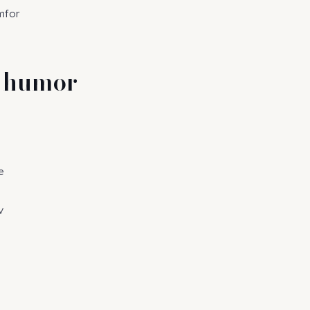
mfor
r humor
e
v