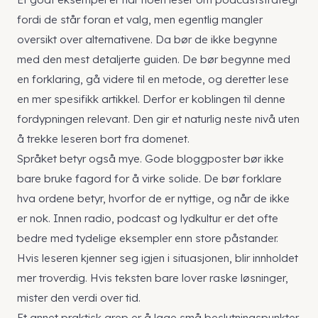
fordi de står foran et valg, men egentlig mangler
oversikt over alternativene. Da bør de ikke begynne
med den mest detaljerte guiden. De bør begynne med
en forklaring, gå videre til en metode, og deretter lese
en mer spesifikk artikkel. Derfor er koblingen til
denne
fordypningen
relevant. Den gir et naturlig neste nivå uten
å trekke leseren bort fra domenet.
Språket betyr også mye. Gode bloggposter bør ikke
bare bruke fagord for å virke solide. De bør forklare
hva ordene betyr, hvorfor de er nyttige, og når de ikke
er nok. Innen radio, podcast og lydkultur er det ofte
bedre med tydelige eksempler enn store påstander.
Hvis leseren kjenner seg igjen i situasjonen, blir innholdet
mer troverdig. Hvis teksten bare lover raske løsninger,
mister den verdi over tid.
Et annet praktisk grep er å lage små beslutningspunkter