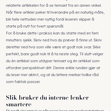
relaterte artikkelen
for å se temaet fra en annen vinkel.
Når flere artikler peker til hverandre på en naturlig måte,
blir hele nettsiden mer nyttig fordi leseren slipper å
starte på nytt for hvert spørsmål.
For å bruke dette i praksis kan du starte med en fem
minutters sjekk. Skriv ned hva du prøver å finne ut. Skriv
deretter ned hva som ville være et godt nok svar. Ikke
perfekt, bare godt nok til å ta neste steg. Til slutt velger
du én artikkel som utdyper temaet og én artikkel som
utfordrer perspektivet ditt. Denne enkle runden gjør at
du leser mer aktivt, og at du lettere merker hvilke råd
som faktisk passer.
Slik bruker du interne lenker
smartere
Et godt eksempel er når noen leser om podcaststrategi