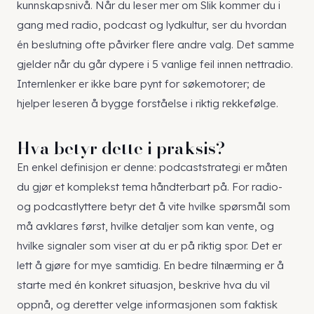
kunnskapsnivå. Når du leser mer om
Slik kommer du i
gang med radio, podcast og lydkultur
, ser du hvordan
én beslutning ofte påvirker flere andre valg. Det samme
gjelder når du går dypere i
5 vanlige feil innen nettradio
.
Internlenker er ikke bare pynt for søkemotorer; de
hjelper leseren å bygge forståelse i riktig rekkefølge.
Hva betyr dette i praksis?
En enkel definisjon er denne: podcaststrategi er måten
du gjør et komplekst tema håndterbart på. For radio-
og podcastlyttere betyr det å vite hvilke spørsmål som
må avklares først, hvilke detaljer som kan vente, og
hvilke signaler som viser at du er på riktig spor. Det er
lett å gjøre for mye samtidig. En bedre tilnærming er å
starte med én konkret situasjon, beskrive hva du vil
oppnå, og deretter velge informasjonen som faktisk