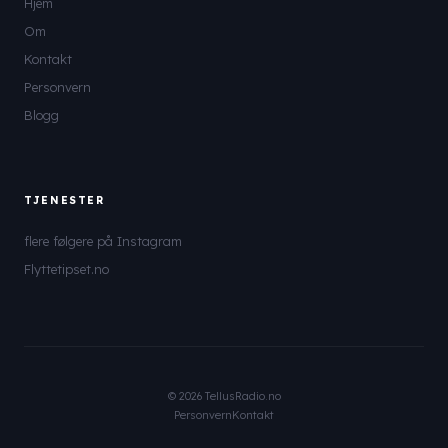
Hjem
Om
Kontakt
Personvern
Blogg
TJENESTER
flere følgere på Instagram
Flyttetipset.no
© 2026 TellusRadio.no
Personvern
Kontakt